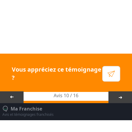
!
Voir leur site
Facebook
Linkedin
Instagram
Vous appréciez ce témoignage
YouTube
?
Avis 10 / 16
➜
➜
Ma Franchise
Avis et témoignages franchisés
Mentions légales