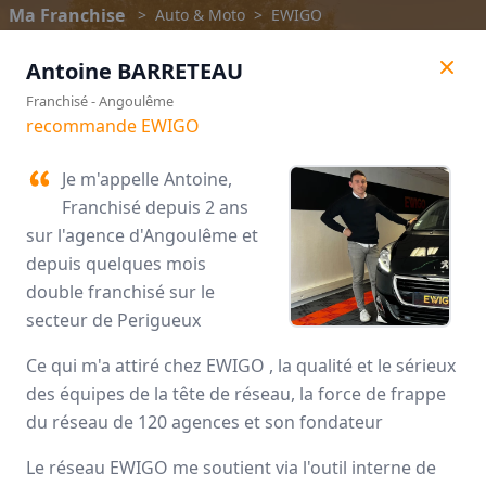
Ma Franchise
>
Auto & Moto
>
EWIGO
Antoine
BARRETEAU
Franchisé
-
Angoulême
recommande EWIGO
Je m'appelle Antoine,
Franchisé depuis 2 ans
sur l'agence d'Angoulême et
depuis quelques mois
double franchisé sur le
secteur de Perigueux
EWIGO
Ce qui m'a attiré chez EWIGO , la qualité et le sérieux
des équipes de la tête de réseau, la force de frappe
Avis des franchisés
du réseau de 120 agences et son fondateur
Le réseau EWIGO me soutient via l'outil interne de