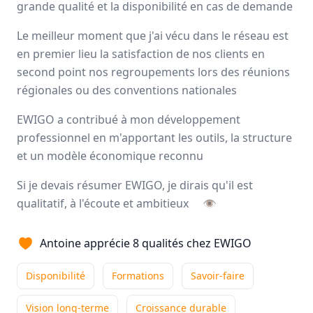
grande qualité et la disponibilité en cas de demande
Avis
Ils aiment
Portrait
Le meilleur moment que j'ai vécu dans le réseau est
en premier lieu la satisfaction de nos clients en
Ewigo
facilite la vie des automobilistes
qui souhaitent
second point nos regroupements lors des réunions
vendre ou acheter leurs véhicules d’occasion. Le savoir-
régionales ou des conventions nationales
faire ainsi que les services additionnels font aujourd’hui
que ce réseau demeure le réseau
N°1 d’agences
EWIGO a contribué à mon développement
automobiles
.
professionnel en m'apportant les outils, la structure
Nationale
et un modèle économique reconnu
129 franchisés
Si je devais résumer EWIGO, je dirais qu'il est
qualitatif, à l'écoute et ambitieux
👁
Avis et témoignages de franchisés EWIGO
Ils recommandent EWIGO
Antoine apprécie 8 qualités chez EWIGO
Disponibilité
Formations
Savoir-faire
Alexandre
TISON
Vision long-terme
Franchisé
Croissance durable
-
Dijon