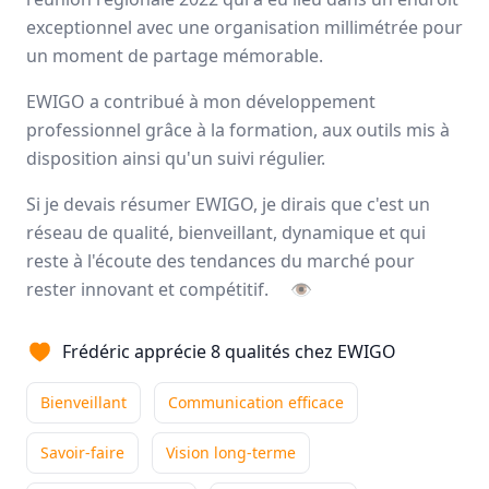
Avis
Ils aiment
Portrait
exceptionnel avec une organisation millimétrée pour
un moment de partage mémorable.
Ewigo
facilite la vie des automobilistes
qui souhaitent
EWIGO a contribué à mon développement
vendre ou acheter leurs véhicules d’occasion. Le savoir-
professionnel grâce à la formation, aux outils mis à
faire ainsi que les services additionnels font aujourd’hui
disposition ainsi qu'un suivi régulier.
que ce réseau demeure le réseau
N°1 d’agences
automobiles
.
Si je devais résumer EWIGO, je dirais que c'est un
réseau de qualité, bienveillant, dynamique et qui
Nationale
reste à l'écoute des tendances du marché pour
129 franchisés
rester innovant et compétitif.
👁
Avis et témoignages de franchisés EWIGO
Frédéric apprécie 8 qualités chez EWIGO
Ils recommandent EWIGO
Bienveillant
Communication efficace
Savoir-faire
Vision long-terme
Alexandre
TISON
Franchisé
-
Dijon