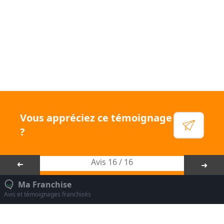
!
Voir leur site
Facebook
Linkedin
Instagram
Vous appréciez ce témoignage
YouTube
?
Avis 16 / 16
➜
➜
Ma Franchise
Avis et témoignages franchisés
Mentions légales