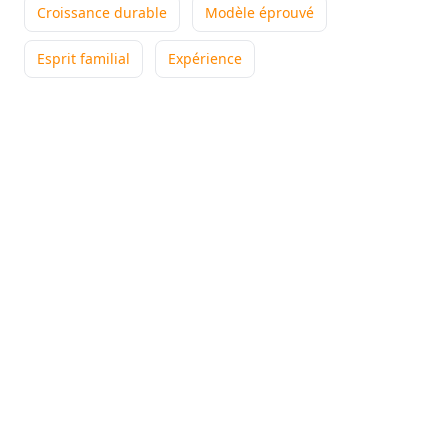
Croissance durable
Modèle éprouvé
Le réseau EWIGO m’appuie
grâce à un outil informatique
Esprit familial
Expérience
performant, et à l'écoute des besoins en formation.
À l'écoute
Formations
Outils efficaces
+3
Lire son témoignage
Coraline
DIANNE
Franchisé
-
Frejus
Ce qui m'a poussé à rejoindre
EWIGO ce sont les valeurs
humaines qui m’ont semblées fondamentales. Le ...
Bienveillant
Formations
Innovation
+5
Lire son témoignage