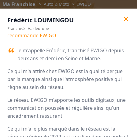
Ma Franchise
>
Auto & Moto
>
EWIGO
Frédéric
LOUMINGOU
Franchisé
-
Valdeurope
recommande EWIGO
Je m'appelle Frédéric, franchisé EWIGO depuis
deux ans et demi en Seine et Marne.
Ce qui m'a attiré chez EWIGO est la qualité perçue
par la marque ainsi que l'atmosphère positive qui
règne au sein du réseau.
Le réseau EWIGO m'apporte les outils digitaux, une
EWIGO
communication poussée et régulière ainsi qu'un
encadrement rassurant.
Avis des franchisés
Ce qui m'a le plus marqué dans le réseau est la
réunion régionale 2022 qui a eu lieu dans un endroit