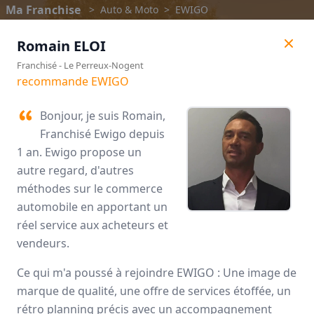
Ma Franchise
>
Auto & Moto
>
EWIGO
Romain
ELOI
Franchisé
-
Le Perreux-Nogent
recommande EWIGO
Bonjour, je suis Romain,
Franchisé Ewigo depuis
1 an. Ewigo propose un
autre regard, d'autres
méthodes sur le commerce
automobile en apportant un
réel service aux acheteurs et
EWIGO
vendeurs.
Avis des franchisés
Ce qui m'a poussé à rejoindre EWIGO : Une image de
marque de qualité, une offre de services étoffée, un
rétro planning précis avec un accompagnement