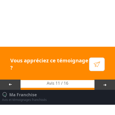
!
Voir leur site
Facebook
Linkedin
Instagram
Vous appréciez ce témoignage
YouTube
?
Avis 11 / 16
➜
➜
Ma Franchise
Avis et témoignages franchisés
Mentions légales