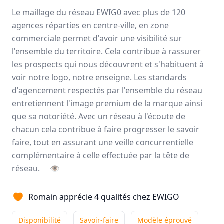
Le maillage du réseau EWIG0 avec plus de 120
Le réseau EWIGO m’appuie
agences réparties en centre-ville, en zone
grâce à un outil informatique
commerciale permet d'avoir une visibilité sur
performant, et à l'écoute des besoins en formation.
l'ensemble du territoire. Cela contribue à rassurer
À l'écoute
Formations
Outils efficaces
+3
les prospects qui nous découvrent et s'habituent à
Lire son témoignage
voir notre logo, notre enseigne. Les standards
d'agencement respectés par l'ensemble du réseau
entretiennent l'image premium de la marque ainsi
que sa notoriété. Avec un réseau à l'écoute de
Coraline
DIANNE
chacun cela contribue à faire progresser le savoir
Franchisé
-
Frejus
faire, tout en assurant une veille concurrentielle
Ce qui m'a poussé à rejoindre
complémentaire à celle effectuée par la tête de
EWIGO ce sont les valeurs
réseau.
👁
humaines qui m’ont semblées fondamentales. Le ...
Bienveillant
Formations
Innovation
+5
Romain apprécie 4 qualités chez EWIGO
Lire son témoignage
Disponibilité
Savoir-faire
Modèle éprouvé