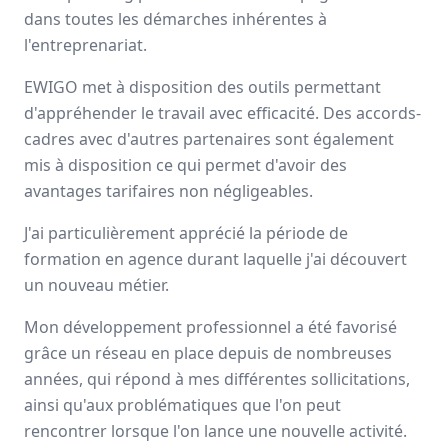
dans toutes les démarches inhérentes à
Avis
Ils aiment
Portrait
l'entreprenariat.
Ewigo
facilite la vie des automobilistes
qui souhaitent
EWIGO met à disposition des outils permettant
vendre ou acheter leurs véhicules d’occasion. Le savoir-
d'appréhender le travail avec efficacité. Des accords-
faire ainsi que les services additionnels font aujourd’hui
cadres avec d'autres partenaires sont également
que ce réseau demeure le réseau
N°1 d’agences
mis à disposition ce qui permet d'avoir des
automobiles
.
avantages tarifaires non négligeables.
Nationale
J'ai particulièrement apprécié la période de
129 franchisés
formation en agence durant laquelle j'ai découvert
un nouveau métier.
Avis et témoignages de franchisés EWIGO
Mon développement professionnel a été favorisé
Ils recommandent EWIGO
grâce un réseau en place depuis de nombreuses
années, qui répond à mes différentes sollicitations,
ainsi qu'aux problématiques que l'on peut
Alexandre
TISON
rencontrer lorsque l'on lance une nouvelle activité.
Franchisé
-
Dijon